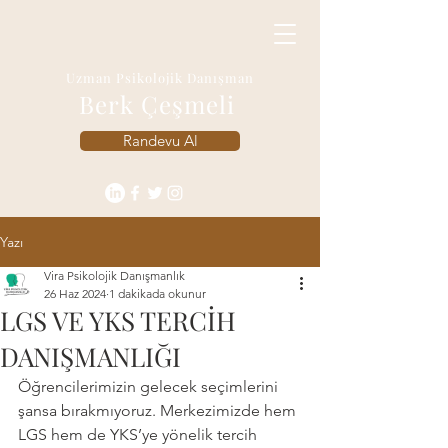
Uzman Psikolojik Danışman
Berk Çeşmeli
Randevu Al
Yazı
Vira Psikolojik Danışmanlık
26 Haz 2024
1 dakikada okunur
LGS VE YKS TERCİH
DANIŞMANLIĞI
Öğrencilerimizin gelecek seçimlerini 
şansa bırakmıyoruz. Merkezimizde hem 
LGS hem de YKS’ye yönelik tercih 