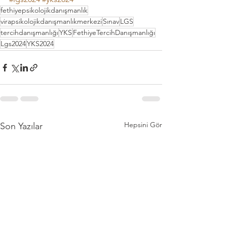
fethiyepsikolojikdanışmanlık
virapsikolojikdanışmanlıkmerkezi
Sınav
LGS
tercihdanışmanlığı
YKS
FethiyeTercihDanışmanlığı
Lgs2024
YKS2024
Hepsini Gör
Son Yazılar