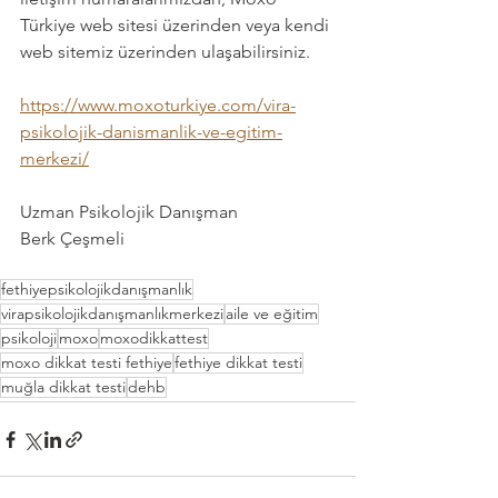
Türkiye web sitesi üzerinden veya kendi 
web sitemiz üzerinden ulaşabilirsiniz. 
https://www.moxoturkiye.com/vira-
psikolojik-danismanlik-ve-egitim-
merkezi/
Uzman Psikolojik Danışman
Berk Çeşmeli
fethiyepsikolojikdanışmanlık
virapsikolojikdanışmanlıkmerkezi
aile ve eğitim
psikoloji
moxo
moxodikkattest
moxo dikkat testi fethiye
fethiye dikkat testi
muğla dikkat testi
dehb