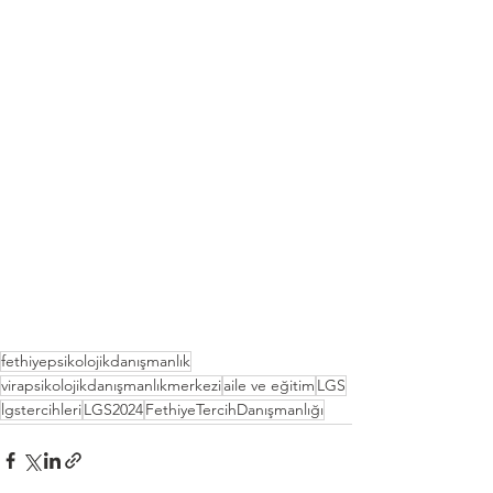
fethiyepsikolojikdanışmanlık
virapsikolojikdanışmanlıkmerkezi
aile ve eğitim
LGS
lgstercihleri
LGS2024
FethiyeTercihDanışmanlığı