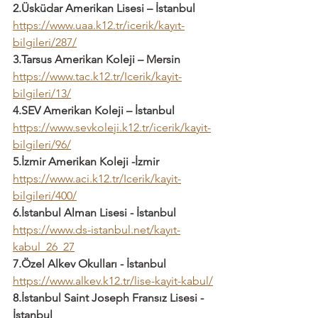
2.Üsküdar Amerikan Lisesi – İstanbul
https://www.uaa.k12.tr/icerik/kayıt-
bilgileri/287/
3.Tarsus Amerikan Koleji – Mersin
https://www.tac.k12.tr/Icerik/kayit-
bilgileri/13/
4.SEV Amerikan Koleji – İstanbul
https://www.sevkoleji.k12.tr/icerik/kayit-
bilgileri/96/
5.İzmir Amerikan Koleji -İzmir
https://www.aci.k12.tr/Icerik/kayit-
bilgileri/400/
6.İstanbul Alman Lisesi - İstanbul
https://www.ds-istanbul.net/kayıt-
kabul_26_27
7.Özel Alkev Okulları - İstanbul
https://www.alkev.k12.tr/lise-kayit-kabul/
8.İstanbul Saint Joseph Fransız Lisesi - 
İstanbul