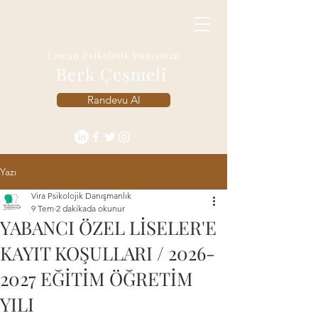
Uzman Psikolojik Danışman
Berk Çeşmeli
Randevu Al
Yazı
Vira Psikolojik Danışmanlık
9 Tem
2 dakikada okunur
YABANCI ÖZEL LİSELER'E
KAYIT KOŞULLARI / 2026-
2027 EĞİTİM ÖĞRETİM
YILI