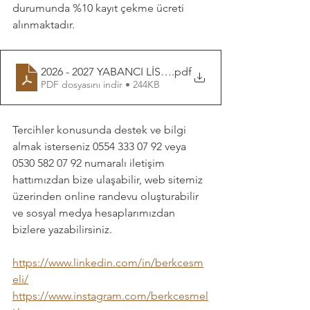
durumunda %10 kayıt çekme ücreti 
alınmaktadır. 
2026 - 2027 YABANCI LİSELER TABAN PUAN VE KONT
.pdf
PDF dosyasını indir • 244KB
Tercihler konusunda destek ve bilgi 
almak isterseniz 0554 333 07 92 veya 
0530 582 07 92 numaralı iletişim 
hattımızdan bize ulaşabilir, web sitemiz 
üzerinden online randevu oluşturabilir 
ve sosyal medya hesaplarımızdan 
bizlere yazabilirsiniz. 
https://www.linkedin.com/in/berkcesm
eli/
https://www.instagram.com/berkcesmel