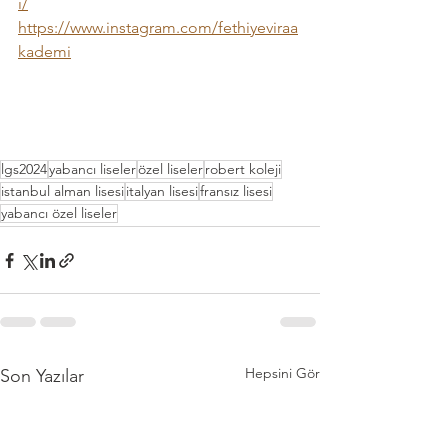
i/
https://www.instagram.com/fethiyeviraa
kademi
lgs2024
yabancı liseler
özel liseler
robert koleji
istanbul alman lisesi
italyan lisesi
fransız lisesi
yabancı özel liseler
Hepsini Gör
Son Yazılar