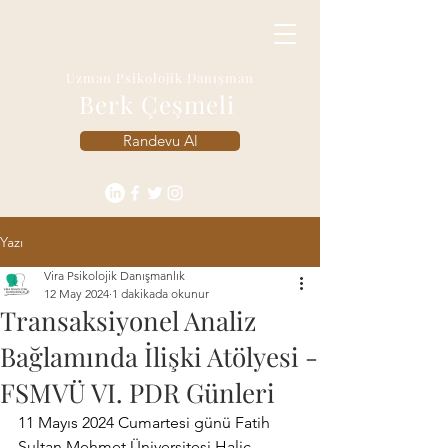
Uzman Psikolojik Danışman
Berk Çeşmeli
Randevu Al
Yazı
Vira Psikolojik Danışmanlık
12 May 2024
1 dakikada okunur
Transaksiyonel Analiz
Bağlamında İlişki Atölyesi -
FSMVÜ VI. PDR Günleri
11 Mayıs 2024 Cumartesi günü Fatih 
Sultan Mehmet Üniversitesi Haliç 