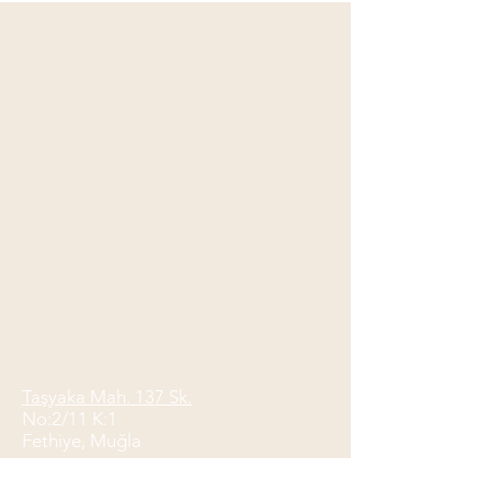
Taşyaka Mah. 137 Sk.
No:2/11 K:1
Fethiye, Muğla
Mail:
berkcesmeli@gmail.com