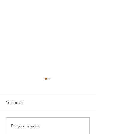
Yorumlar
Bir yorum yazın...
LGS TERCİHLERİNDE
LGS EĞİTİM