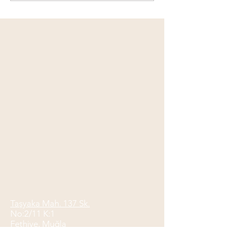
DİKKAT EDİLMESİ
DANIŞMANLIĞI
GEREKENLER - LGS 2025
ÇALIŞMALARI
Taşyaka Mah. 137 Sk.
No:2/11 K:1
Fethiye, Muğla